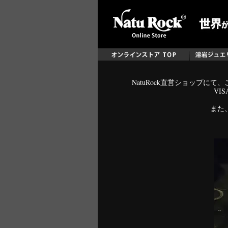
NatuRock直営ショップ
VI
また