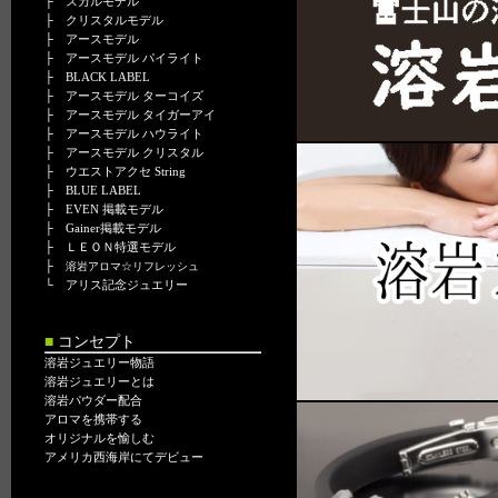
├
スカルモデル
├
クリスタルモデル
├
アースモデル
├
アースモデル パイライト
├
BLACK LABEL
├
アースモデル ターコイズ
├
アースモデル タイガーアイ
├
アースモデル ハウライト
├
アースモデル クリスタル
├
ウエストアクセ String
├
BLUE LABEL
├
EVEN 掲載モデル
├
Gainer掲載モデル
├
ＬＥＯＮ特選モデル
├
溶岩アロマ☆リフレッシュ
└
アリス記念ジュエリー
■
コンセプト
溶岩ジュエリー物語
溶岩ジュエリーとは
溶岩パウダー配合
アロマを携帯する
オリジナルを愉しむ
アメリカ西海岸にてデビュー