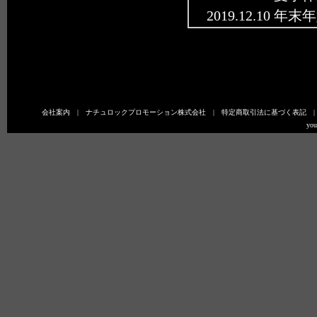
2019.12.10
2019.08.01 
2018.12.19
2018.12.05 
ました。
会社案内
|
ナチュロックプロモーション株式会社
|
特定商取引法に基づく表記
2018.08.01 
you
2018.02.01
2017.12.15
2017.08.01 
2017.07.05
されました。
2017.06.08
2017.04.2
2017.04.18
2016.12.12