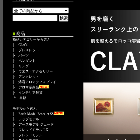
■
商品
商品カテゴリーから選ぶ
├
CLAY.
├
ブレスレット
├
パーツ
├
ペンダント
├
リング
├
ウエストアクセサリー
├
アンクレット
├
溶岩アロマディスプレイ
├
アロマ系商品
├
インテリア雑貨
┗
書籍
モデルから選ぶ
├
Earth Model Bracelet SS
├
ラップモデル
├
アースモデル ジェード
├
フレッドモデル LX
├
フレッドモデル