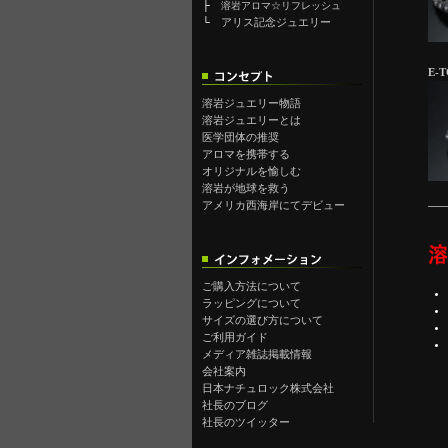
├
溶岩アロマ☆リフレッシュ
└
アリス記念ジュエリー
E-T
溶岩ジュエリー物語
溶岩ジュエリーとは
医学団体の推奨
アロマを携帯する
オリジナルを愉しむ
溶岩が地球を救う
アメリカ西海岸にてデビュー
ご購入方法について
ラッピングについて
サイズの選び方について
ご利用ガイド
メディア雑誌掲載情報
会社案内
日本ナチュロック株式会社
社長のブログ
社長のツイッター