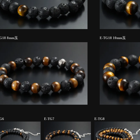
TG18 8mm玉
E-TG18 10mm玉
G6
E-TG7
E-TG8