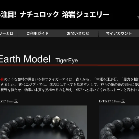
の目
のような独特の風合いを持つタイガーアイは、古くから、「幸運を運ぶ石」「霊力を授
てきました。 古代エジプトでは、虎の目はすべてを見通すとして、神々の像の眼の部分に使
い視野を持たせ、物事の本質を見極める力を与え、成功へと導いてくれるストーンと言われ
TG17 8mm玉
E-TG17 10mm玉