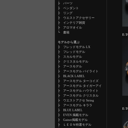
├
パーツ
├
ペンダント
├
リング
├
ウエストアクセサリー
├
インテリア雑貨
├
アロマオイル
└
書籍
E-
モデルから選ぶ
├
フレッドモデル LX
├
フレッドモデル
├
スカルモデル
├
クリスタルモデル
├
アースモデル
├
アースモデル パイライト
├
BLACK LABEL
├
アースモデル ターコイズ
├
アースモデル タイガーアイ
├
アースモデル ハウライト
├
アースモデル クリスタル
├
ウエストアクセ String
├
アースモデル キララ
E-T
├
BLUE LABEL
├
EVEN 掲載モデル
├
Gainer掲載モデル
├
ＬＥＯＮ特選モデル