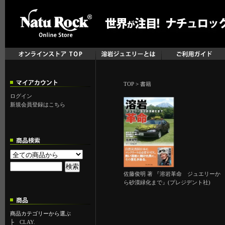
TOP
>
書籍
ログイン
新規会員登録はこちら
佐藤俊明 著 『溶岩革命 ジュエリーか
ら砂漠緑化まで』(プレジデント社)
商品カテゴリーから選ぶ
├
CLAY.