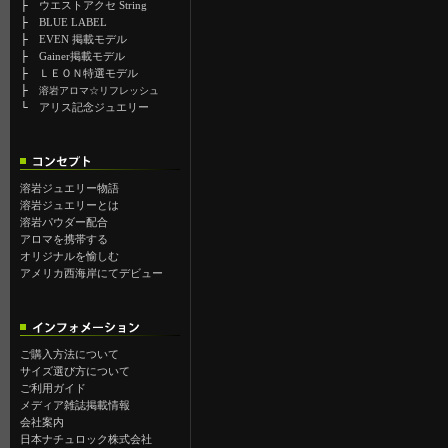
├
ウエストアクセ String
├
BLUE LABEL
├
EVEN 掲載モデル
├
Gainer掲載モデル
├
ＬＥＯＮ特選モデル
├
溶岩アロマ☆リフレッシュ
└
アリス記念ジュエリー
溶岩ジュエリー物語
溶岩ジュエリーとは
溶岩パウダー配合
アロマを携帯する
オリジナルを愉しむ
アメリカ西海岸にてデビュー
ご購入方法について
サイズ選び方について
ご利用ガイド
メディア雑誌掲載情報
会社案内
日本ナチュロック株式会社