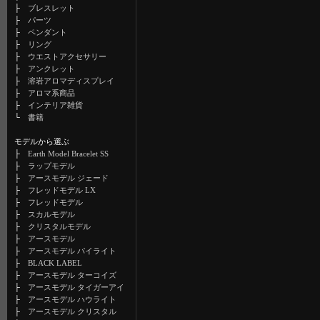
├
ブレスレット
├
パーツ
├
ペンダント
├
リング
├
ウエストアクセサリー
├
アンクレット
├
溶岩アロマディスプレイ
├
アロマ系商品
├
インテリア雑貨
└
書籍
モデルから選ぶ
├
Earth Model Bracelet SS
├
ラップモデル
├
アースモデル ジェード
├
フレッドモデル LX
├
フレッドモデル
├
スカルモデル
├
クリスタルモデル
├
アースモデル
├
アースモデル パイライト
├
BLACK LABEL
├
アースモデル ターコイズ
├
アースモデル タイガーアイ
├
アースモデル ハウライト
├
アースモデル クリスタル