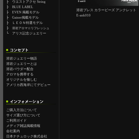
├
ウエストアクセ String
├
BLUE LABEL
溶岩ブレス カラービーズ アンクレット
├
EVEN 掲載モデル
E-ank010
├
Gainer掲載モデル
├
ＬＥＯＮ特選モデル
├
溶岩アロマ☆リフレッシュ
└
アリス記念ジュエリー
溶岩ジュエリー物語
溶岩ジュエリーとは
溶岩パウダー配合
アロマを携帯する
オリジナルを愉しむ
アメリカ西海岸にてデビュー
ご購入方法について
サイズ選び方について
ご利用ガイド
メディア雑誌掲載情報
会社案内
日本ナチュロック株式会社