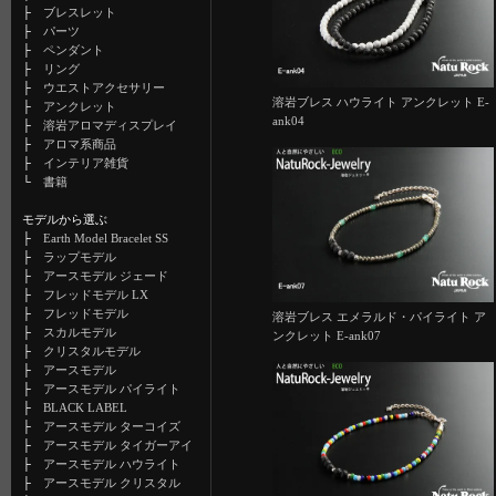
├
ブレスレット
├
パーツ
├
ペンダント
├
リング
├
ウエストアクセサリー
溶岩ブレス ハウライト アンクレット E-
├
アンクレット
ank04
├
溶岩アロマディスプレイ
├
アロマ系商品
├
インテリア雑貨
└
書籍
モデルから選ぶ
├
Earth Model Bracelet SS
├
ラップモデル
├
アースモデル ジェード
├
フレッドモデル LX
├
フレッドモデル
溶岩ブレス エメラルド・パイライト ア
├
スカルモデル
ンクレット E-ank07
├
クリスタルモデル
├
アースモデル
├
アースモデル パイライト
├
BLACK LABEL
├
アースモデル ターコイズ
├
アースモデル タイガーアイ
├
アースモデル ハウライト
├
アースモデル クリスタル