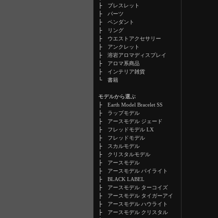
├
ブレスレット
├
パーツ
├
ペンダント
├
リング
├
ウエストアクセサリー
├
アンクレット
├
溶岩アロマディスプレイ
├
アロマ系商品
├
インテリア雑貨
└
書籍
モデルから選ぶ
├
Earth Model Bracelet SS
├
ラップモデル
├
アースモデル ジェード
├
フレッドモデル LX
├
フレッドモデル
├
スカルモデル
├
クリスタルモデル
├
アースモデル
├
アースモデル パイライト
├
BLACK LABEL
├
アースモデル ターコイズ
├
アースモデル タイガーアイ
├
アースモデル ハウライト
├
アースモデル クリスタル