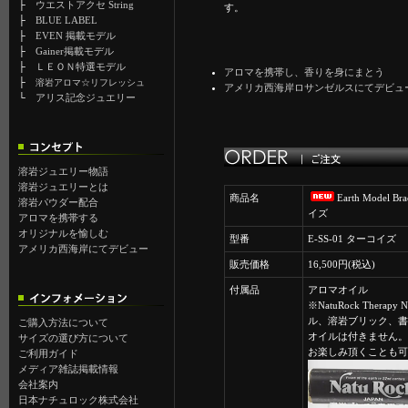
├
ウエストアクセ String
す。
├
BLUE LABEL
├
EVEN 掲載モデル
├
Gainer掲載モデル
├
ＬＥＯＮ特選モデル
アロマを携帯し、香りを身にまとう
├
溶岩アロマ☆リフレッシュ
アメリカ西海岸ロサンゼルスにてデビュ
└
アリス記念ジュエリー
溶岩ジュエリー物語
溶岩ジュエリーとは
商品名
Earth Model Br
溶岩パウダー配合
イズ
アロマを携帯する
オリジナルを愉しむ
型番
E-SS-01 ターコイズ
アメリカ西海岸にてデビュー
販売価格
16,500円(税込)
付属品
アロマオイル
※NatuRock Therap
ル、溶岩ブリック、書
ご購入方法について
オイルは付きません。
サイズの選び方について
お楽しみ頂くことも可
ご利用ガイド
メディア雑誌掲載情報
会社案内
日本ナチュロック株式会社