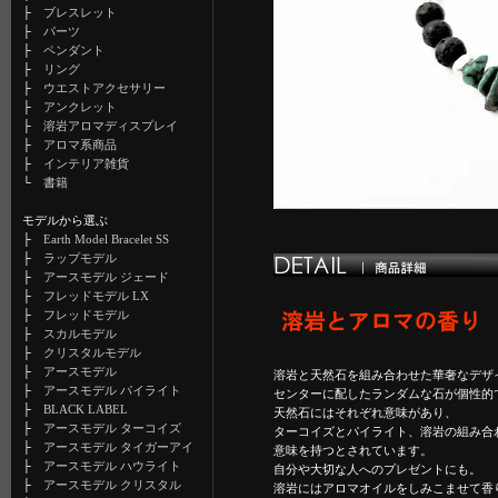
├
ブレスレット
├
パーツ
├
ペンダント
├
リング
├
ウエストアクセサリー
├
アンクレット
├
溶岩アロマディスプレイ
├
アロマ系商品
├
インテリア雑貨
└
書籍
モデルから選ぶ
├
Earth Model Bracelet SS
├
ラップモデル
├
アースモデル ジェード
├
フレッドモデル LX
├
フレッドモデル
├
スカルモデル
├
クリスタルモデル
├
アースモデル
溶岩と天然石を組み合わせた華奢なデザ
├
アースモデル パイライト
センターに配したランダムな石が個性的
├
BLACK LABEL
天然石にはそれぞれ意味があり、
├
アースモデル ターコイズ
ターコイズとパイライト、溶岩の組み合
├
アースモデル タイガーアイ
意味を持つとされています。
├
アースモデル ハウライト
自分や大切な人へのプレゼントにも。
├
アースモデル クリスタル
溶岩にはアロマオイルをしみこませて香