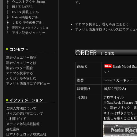
├
ウエストアクセ String
す。
├
BLUE LABEL
├
EVEN 掲載モデル
├
Gainer掲載モデル
├
ＬＥＯＮ特選モデル
アロマを携帯し、香りを身にまとう
├
溶岩アロマ☆リフレッシュ
アメリカ西海岸ロサンゼルスにてデビュ
└
アリス記念ジュエリー
溶岩ジュエリー物語
溶岩ジュエリーとは
商品名
Earth Model Br
溶岩パウダー配合
ット
アロマを携帯する
オリジナルを愉しむ
型番
E-SS-02 ガーネット
アメリカ西海岸にてデビュー
販売価格
16,500円(税込)
付属品
アロマオイル
※NatuRock Therap
ル、溶岩ブリック、書
ご購入方法について
オイルは付きません。
サイズの選び方について
お楽しみ頂くことも可
ご利用ガイド
メディア雑誌掲載情報
会社案内
日本ナチュロック株式会社