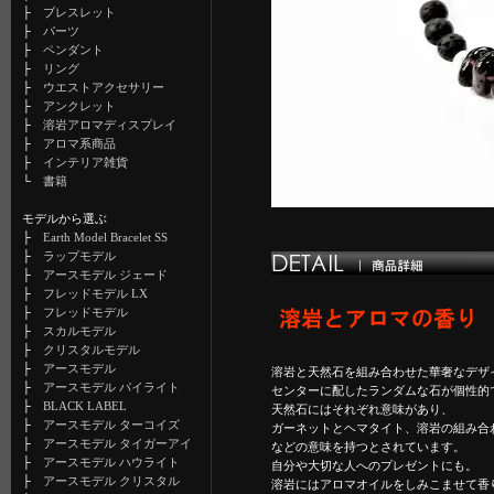
├
ブレスレット
├
パーツ
├
ペンダント
├
リング
├
ウエストアクセサリー
├
アンクレット
├
溶岩アロマディスプレイ
├
アロマ系商品
├
インテリア雑貨
└
書籍
モデルから選ぶ
├
Earth Model Bracelet SS
├
ラップモデル
├
アースモデル ジェード
├
フレッドモデル LX
├
フレッドモデル
├
スカルモデル
├
クリスタルモデル
├
アースモデル
溶岩と天然石を組み合わせた華奢なデザ
├
アースモデル パイライト
センターに配したランダムな石が個性的
├
BLACK LABEL
天然石にはそれぞれ意味があり、
├
アースモデル ターコイズ
ガーネットとヘマタイト、溶岩の組み合
├
アースモデル タイガーアイ
などの意味を持つとされています。
├
アースモデル ハウライト
自分や大切な人へのプレゼントにも。
├
アースモデル クリスタル
溶岩にはアロマオイルをしみこませて香