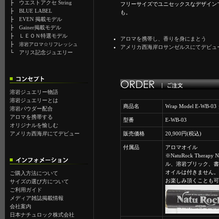
├
ウエストアクセ String
フリーサイズでユニセックスなデザイン
├
BLUE LABEL
も。
├
EVEN 掲載モデル
├
Gainer掲載モデル
├
ＬＥＯＮ特選モデル
アロマを携帯し、香りを身にまとう
├
溶岩アロマ☆リフレッシュ
アメリカ西海岸ロサンゼルスにてデビュ
└
アリス記念ジュエリー
溶岩ジュエリー物語
溶岩ジュエリーとは
商品名
Wrap Model E-WB-
溶岩パウダー配合
アロマを携帯する
型番
E-WB-03
オリジナルを愉しむ
アメリカ西海岸にてデビュー
販売価格
20,900円(税込)
付属品
アロマオイル
※NatuRock Therap
ル、溶岩ブリック、書
オイルは付きません。
ご購入方法について
お楽しみ頂くことも可
サイズの選び方について
ご利用ガイド
メディア雑誌掲載情報
会社案内
日本ナチュロック株式会社