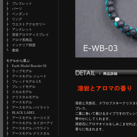
├
ブレスレット
├
パーツ
├
ペンダント
├
リング
├
ウエストアクセサリー
├
アンクレット
├
溶岩アロマディスプレイ
├
アロマ系商品
├
インテリア雑貨
└
書籍
モデルから選ぶ
├
Earth Model Bracelet SS
├
ラップモデル
├
アースモデル ジェード
├
フレッドモデル LX
├
フレッドモデル
├
スカルモデル
├
クリスタルモデル
├
アースモデル
溶岩と天然石、スワロフスキークリスタ
├
アースモデル パイライト
ブレス。
├
BLACK LABEL
二重に巻いて着けるタイプですのでシン
├
アースモデル ターコイズ
華やかにしてくれます。
├
アースモデル タイガーアイ
溶岩石にアロマオイルをしみこませれば
├
アースモデル ハウライト
香りに包まれます。
├
アースモデル クリスタル