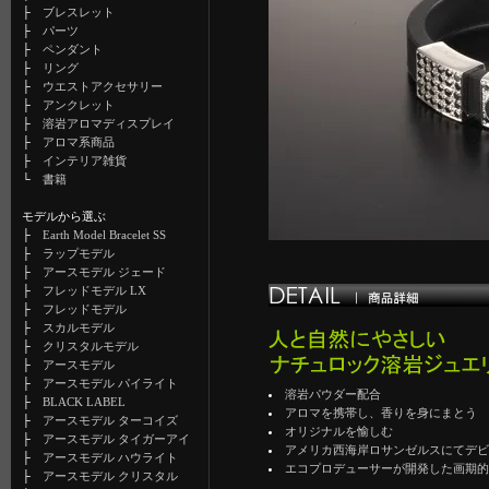
├
ブレスレット
├
パーツ
├
ペンダント
├
リング
├
ウエストアクセサリー
├
アンクレット
├
溶岩アロマディスプレイ
├
アロマ系商品
├
インテリア雑貨
└
書籍
モデルから選ぶ
├
Earth Model Bracelet SS
├
ラップモデル
├
アースモデル ジェード
├
フレッドモデル LX
├
フレッドモデル
├
スカルモデル
├
クリスタルモデル
├
アースモデル
├
アースモデル パイライト
溶岩パウダー配合
├
BLACK LABEL
アロマを携帯し、香りを身にまとう
├
アースモデル ターコイズ
オリジナルを愉しむ
├
アースモデル タイガーアイ
アメリカ西海岸ロサンゼルスにてデ
├
アースモデル ハウライト
エコプロデューサーが開発した画期
├
アースモデル クリスタル