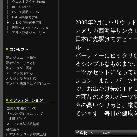
├
ウエストアクセ String
├
BLUE LABEL
├
EVEN 掲載モデル
├
Gainer掲載モデル
2009年2月にハリウ
├
ＬＥＯＮ特選モデル
├
溶岩アロマ☆リフレッシュ
アメリカ西海岸サンタ
└
アリス記念ジュエリー
日本に先駆けてデビュ
ル」。
パーティーにピッタリ
溶岩ジュエリー物語
るシンプルなものまで
溶岩ジュエリーとは
溶岩パウダー配合
ーツがセットになって
アロマを携帯する
オリジナルを愉しむ
ジョン、また、パーツ
アメリカ西海岸にてデビュー
で、お出かけ先のＴＰ
本商品のメタルパーツ
率の高いシリカと、厳
ご購入方法について
ています。毎日の健康
サイズの選び方について
ご利用ガイド
メディア雑誌掲載情報
会社案内
日本ナチュロック株式会社