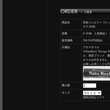
商品名
溶岩ジュエリー フレ
ヤ F-204B
型番
F-204B 人気商品！
販売価格
356,924円(税込)
付属品
アロマオイル
※NatuRock Therap
ル、溶岩ブリック、書
オイルは付きません。
お楽しみ頂くことも可
購入数
サイズ
価格詳細はコチラ