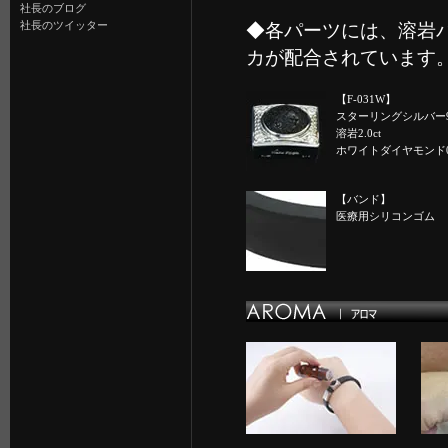
社長のブログ
社長のツイッター
◆各パーツには、溶岩
カが配合されています
【F-031W】
スターリングシルバー9
溶岩2.0ct
ホワイトダイヤモンド0.1
【バンド】
医療用シリコンゴム