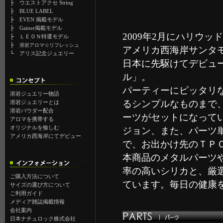
├
ウエストアクセ String
├
BLUE LABEL
├
EVEN 掲載モデル
├
Gainer掲載モデル
2009年2月にハリウ
├
ＬＥＯＮ特選モデル
├
溶岩アロマ☆リフレッシュ
アメリカ西海岸サンタ
└
アリス記念ジュエリー
日本に先駆けてデビュ
ル」。
パーティーにピッタリ
溶岩ジュエリー物語
るシンプルなものまで
溶岩ジュエリーとは
溶岩パウダー配合
ーツがセットになって
アロマを携帯する
オリジナルを愉しむ
ジョン、また、パーツ
アメリカ西海岸にてデビュー
で、お出かけ先のＴＰ
本商品のメタルパーツ
率の高いシリカと、厳
ご購入方法について
ています。毎日の健康
サイズの選び方について
ご利用ガイド
メディア雑誌掲載情報
会社案内
日本ナチュロック株式会社