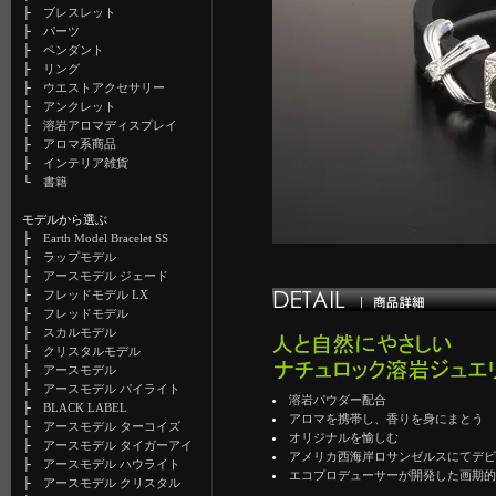
├
ブレスレット
├
パーツ
├
ペンダント
├
リング
├
ウエストアクセサリー
├
アンクレット
├
溶岩アロマディスプレイ
├
アロマ系商品
├
インテリア雑貨
└
書籍
モデルから選ぶ
├
Earth Model Bracelet SS
├
ラップモデル
├
アースモデル ジェード
├
フレッドモデル LX
├
フレッドモデル
├
スカルモデル
├
クリスタルモデル
├
アースモデル
├
アースモデル パイライト
溶岩パウダー配合
├
BLACK LABEL
アロマを携帯し、香りを身にまとう
├
アースモデル ターコイズ
オリジナルを愉しむ
├
アースモデル タイガーアイ
アメリカ西海岸ロサンゼルスにてデ
├
アースモデル ハウライト
エコプロデューサーが開発した画期
├
アースモデル クリスタル