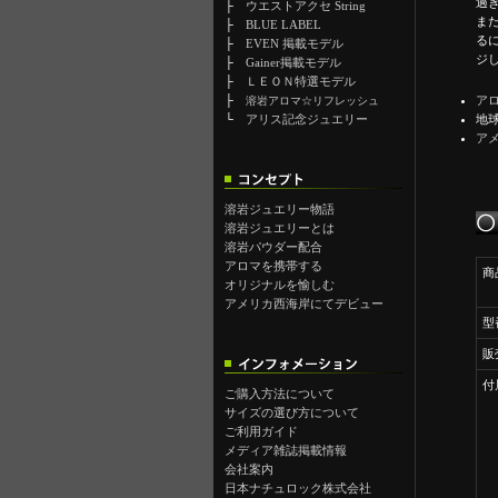
過
├
ウエストアクセ String
ま
├
BLUE LABEL
る
├
EVEN 掲載モデル
ジ
├
Gainer掲載モデル
├
ＬＥＯＮ特選モデル
├
ア
溶岩アロマ☆リフレッシュ
└
アリス記念ジュエリー
地
ア
溶岩ジュエリー物語
溶岩ジュエリーとは
溶岩パウダー配合
アロマを携帯する
商
オリジナルを愉しむ
アメリカ西海岸にてデビュー
型
販
付
ご購入方法について
サイズの選び方について
ご利用ガイド
メディア雑誌掲載情報
会社案内
日本ナチュロック株式会社