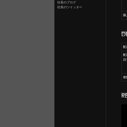
社長のブログ
社長のツイッター
購
配
配
目
複