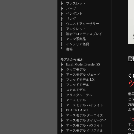
├
ブレスレット
├
パーツ
├
ペンダント
├
リング
├
ウエストアクセサリー
├
アンクレット
├
溶岩アロマディスプレイ
├
アロマ系商品
├
インテリア雑貨
└
書籍
モデルから選ぶ
├
Earth Model Bracelet SS
├
ラップモデル
├
アースモデル ジェード
├
フレッドモデル LX
├
フレッドモデル
├
スカルモデル
世
├
クリスタルモデル
と
├
アースモデル
お
├
アースモデル パイライト
よ
├
BLACK LABEL
├
アースモデル ターコイズ
「ウ
├
アースモデル タイガーアイ
す
├
アースモデル ハウライト
ウ
├
アースモデル クリスタル