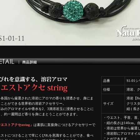
品番
S1-01
仕様
溶岩、
界各国から厳選された溶岩にアロマの香りを浸透させ、身にま
溶岩【8
うことができる世界初の溶岩アクセサリー。
サイズ
クリスタ
好みのアロマオイルや香水を2、3滴溶岩玉に浸透させることに
紐 ( 長さ
り、約一週間ほど香りを身にまとうことができます。
・ウエスト、手首、首
・紐の長さは140cm
エストアクセstring」
は素肌に直接身につけるアクセサリーで
・溶岩は世界から厳選
。
・溶岩部にアロマオイ
エストにつけることで常にくびれを意識することができ、食べ
ことができます。