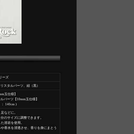
シリーズ
クリスタルパーツ、紐（黒）
mm玉仕様】
ルパーツ【10mm玉仕様】
 ： 140cm )
、足などに。
。自分のサイズに調整できます。
した溶岩を使用。
ルや香水を浸透させ、香りを身にまとう