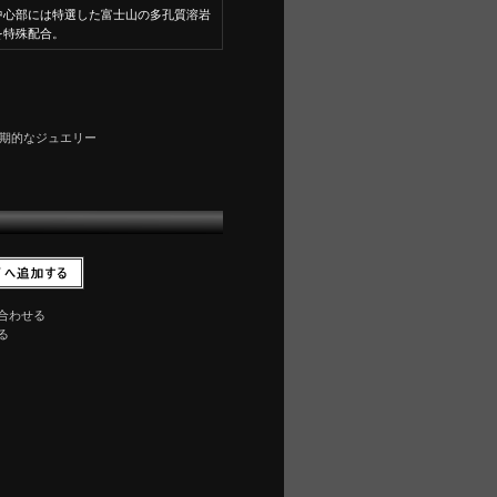
中心部には特選した富士山の多孔質溶岩
を特殊配合。
期的なジュエリー
合わせる
る