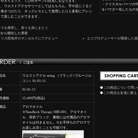
ぎやダイエット、くびれキープの目安にもなります。
・クリスタルパーツの
た、ウエストアクセサリーとしてはもちろん、手や足にぐるぐ
をパウダー化したもの
に巻きつけたり、ネックレスとして使用したりと多彩にアレン
して楽しむことができます。
ロマを携帯し、香りを身にまとう
球から噴出した溶岩
メリカ西海岸ロサンゼルスにてデビュー
エコプロデューサーが開発した画
品名
ウエストアクセ string （ブラック×ブルージル
コン）S1-01-11
◆
この商品について問い
番
S1-01-11
◆
この商品を友達に教え
売価格
15,400円(税込)
属品
アロマオイル
※NatuRock Therapy NRT-001、アロマオイ
ル、溶岩ブリック、書籍には付属品のアロマ
オイルは付きません。※お手持ちのアロマで
お楽しみ頂くことも可能です。