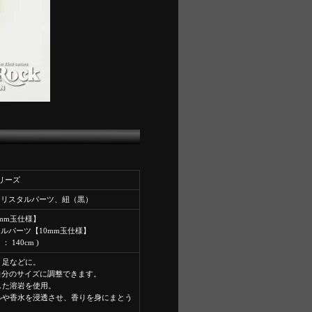
シリーズ
クリスタルパーツ、紐（黒）
mm玉仕様】
ルパーツ【10mm玉仕様】
 ： 140cm )
、足などに。
。自分のサイズに調整できます。
した溶岩を使用。
ルや香水を浸透させ、香りを身にまとう