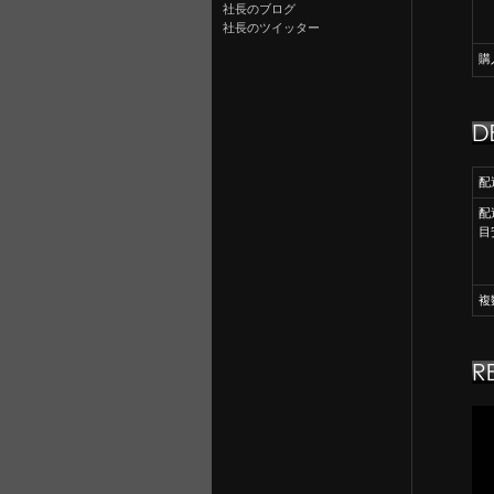
社長のブログ
社長のツイッター
購
配
配
目
複