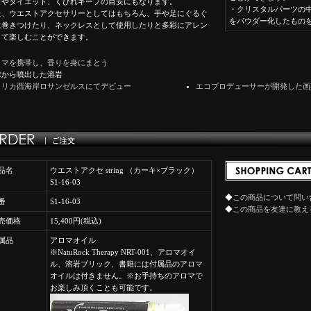
ぎやダイエット、くびれキープの目安にもなります。
・クリスタルパーツの
た、ウエストアクセサリーとしてはもちろん、手や足にぐるぐ
をパウダー化したもの
に巻きつけたり、ネックレスとして使用したりと多彩にアレン
して楽しむことができます。
ロマを携帯し、香りを身にまとう
球から噴出した溶岩
メリカ西海岸ロサンゼルスにてデビュー
エコプロデューサーが開発した画
品名
ウエストアクセ string （カーキ×ブラック）
S1-16-03
◆
この商品について問い
番
S1-16-03
◆
この商品を友達に教え
売価格
15,400円(税込)
属品
アロマオイル
※NatuRock Therapy NRT-001、アロマオイ
ル、溶岩ブリック、書籍には付属品のアロマ
オイルは付きません。※お手持ちのアロマで
お楽しみ頂くことも可能です。