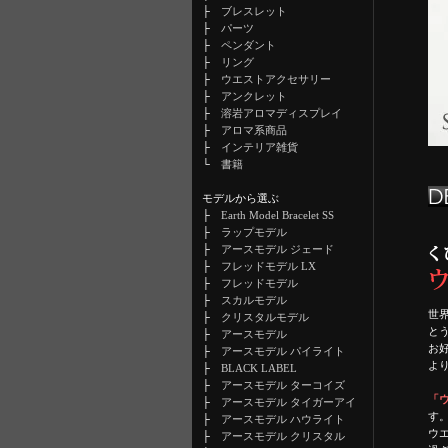
├
ブレスレット
├
パーツ
├
ペンダント
├
リング
├
ウエストアクセサリー
├
アンクレット
├
溶岩アロマディスプレイ
├
アロマ系商品
├
インテリア雑貨
└
書籍
モデルから選ぶ
├
Earth Model Bracelet SS
├
ラップモデル
├
アースモデル ジェード
├
フレッドモデル LX
├
フレッドモデル
├
スカルモデル
世
├
クリスタルモデル
と
├
アースモデル
お
├
アースモデル パイライト
よ
├
BLACK LABEL
├
アースモデル ターコイズ
「ウ
├
アースモデル タイガーアイ
す
├
アースモデル ハウライト
ウ
├
アースモデル クリスタル