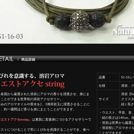
品番
S1-16
仕様
溶岩、
界各国から厳選された溶岩にアロマの香りを浸透させ、身にま
溶岩【8
うことができる世界初の溶岩アクセサリー。
サイズ
クリスタ
好みのアロマオイルや香水を2、3滴溶岩玉に浸透させることに
紐 ( 長さ
り、約一週間ほど香りを身にまとうことができます。
・ウエスト、手首、首
・紐の長さは140cm
エストアクセstring」
は素肌に直接身につけるアクセサリーで
・溶岩は世界から厳選
。
・溶岩部にアロマオイ
エストにつけることで常にくびれを意識することができ、食べ
ことができます。