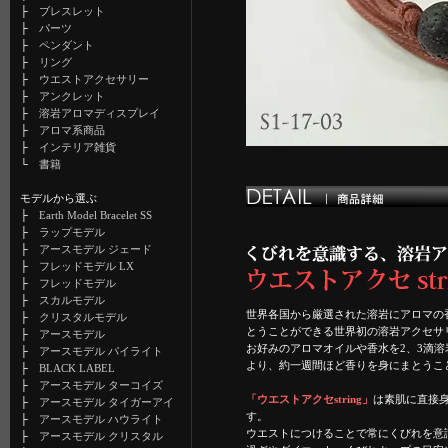
├
ブレスレット
├
パーツ
├
ペンダント
├
リング
├
ウエストアクセサリー
├
アンクレット
├
溶岩アロマディスプレイ
├
アロマ系商品
├
インテリア雑貨
└
書籍
モデルから選ぶ
├
Earth Model Bracelet SS
├
ラップモデル
├
アースモデル ジェード
├
フレッドモデル LX
├
フレッドモデル
├
スカルモデル
世界各国から厳選された溶岩にアロマの
├
クリスタルモデル
とうことができる世界初の溶岩アクセサ
├
アースモデル
お好みのアロマオイルや香水を2、3滴
├
アースモデル パイライト
より、約一週間ほど香りを身にまとうこ
├
BLACK LABEL
├
アースモデル ターコイズ
「ウエストアクセstring」
は素肌に直接
├
アースモデル タイガーアイ
す。
├
アースモデル ハウライト
ウエストにつけることで常にくびれを意
├
アースモデル クリスタル