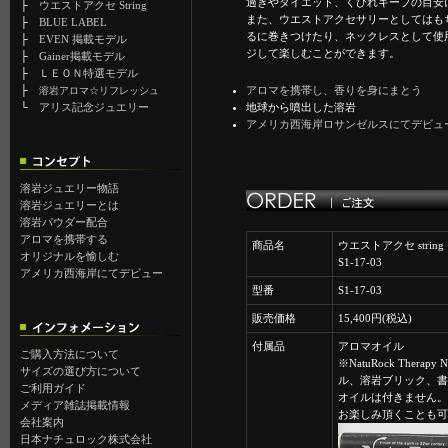
過ぎやダイエット、くびれキープの目安
├
ウエストアクセ String
また、ウエストアクセサリーとしてはも
├
BLUE LABEL
るに巻きつけたり、ネックレスとして使
├
EVEN 掲載モデル
ジして楽しむことができます。
├
Gainer掲載モデル
├
ＬＥＯＮ特選モデル
├
アロマを携帯し、香りを身にまとう
溶岩アロマ☆リフレッシュ
└
アリス記念ジュエリー
地球から噴出した溶岩
アメリカ西海岸ロサンゼルスにてデビュ
溶岩ジュエリー物語
溶岩ジュエリーとは
溶岩パウダー配合
アロマを携帯する
商品名
ウエストアクセ stri
オリジナルを愉しむ
S1-17-03
アメリカ西海岸にてデビュー
型番
S1-17-03
販売価格
15,400円(税込)
付属品
アロマオイル
ご購入方法について
※NatuRock Therap
サイズの選び方について
ル、溶岩ブリック、書
ご利用ガイド
オイルは付きません。
メディア雑誌掲載情報
お楽しみ頂くことも可
会社案内
日本ナチュロック株式会社