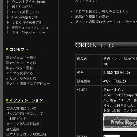
えてくれます。
├
ウエストアクセ String
├
BLUE LABEL
アロマを携帯し、香りを身にまとう
├
EVEN 掲載モデル
地球から噴出した溶岩
├
Gainer掲載モデル
アメリカ西海岸ロサンゼルスにてデビュ
├
ＬＥＯＮ特選モデル
├
溶岩アロマ☆リフレッシュ
└
アリス記念ジュエリー
溶岩ジュエリー物語
商品名
溶岩ブレス BLACK LAB
溶岩ジュエリーとは
10)
溶岩パウダー配合
型番
E-BL5 (ES-04-10)
アロマを携帯する
オリジナルを愉しむ
販売価格
49,500円(税込)
アメリカ西海岸にてデビュー
付属品
アロマオイル
※NatuRock Therap
ル、溶岩ブリック、書
オイルは付きません。
ご購入方法について
お楽しみ頂くことも可
サイズの選び方について
ご利用ガイド
メディア雑誌掲載情報
会社案内
日本ナチュロック株式会社