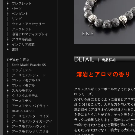
├
ブレスレット
├
パーツ
├
ペンダント
├
リング
├
ウエストアクセサリー
├
アンクレット
├
溶岩アロマディスプレイ
├
アロマ系商品
├
インテリア雑貨
└
書籍
モデルから選ぶ
├
Earth Model Bracelet SS
├
ラップモデル
├
アースモデル ジェード
├
フレッドモデル LX
├
フレッドモデル
クリスタルがミラーボールのようにきらめくB
├
スカルモデル
BLシリーズ。
├
クリスタルモデル
お守りを身にまとうように溶岩とアロマ
├
アースモデル
身につけることで、大きな力を与えてく
├
アースモデル パイライト
溶岩部分にアロマオイルを浸透させるこ
├
BLACK LABEL
を身にまとうことができ、そっと鼻を近
├
アースモデル ターコイズ
ラックス効果もあります。溶岩はスポー
├
アースモデル タイガーアイ
一瞬にかけたいときなど緊張が強いられ
├
アースモデル ハウライト
をもたらすだけでなく、噴火する火山の
├
アースモデル クリスタル