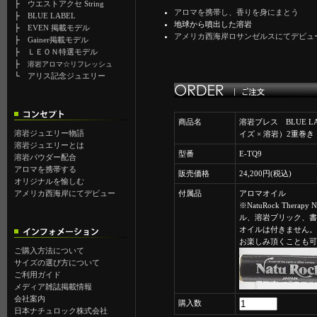
├
ウエストアクセ String
アロマを携帯し、香りを身にまとう
├
BLUE LABEL
地球から噴出した溶岩
├
EVEN 掲載モデル
アメリカ西海岸ロサンゼルスにてデビュ
├
Gainer掲載モデル
├
ＬＥＯＮ特選モデル
├
溶岩アロマ☆リフレッシュ
└
アリス記念ジュエリー
商品名
溶岩ブレス BLUE L
溶岩ジュエリー物語
イズ × 溶岩）2重巻き
溶岩ジュエリーとは
型番
E-TQ9
溶岩パウダー配合
アロマを携帯する
販売価格
24,200円(税込)
オリジナルを愉しむ
アメリカ西海岸にてデビュー
付属品
アロマオイル
※NatuRock Therap
ル、溶岩ブリック、書
オイルは付きません。
お楽しみ頂くことも可
ご購入方法について
サイズの選び方について
ご利用ガイド
メディア雑誌掲載情報
会社案内
購入数
日本ナチュロック株式会社