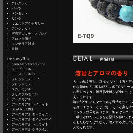
├
ブレスレット
├
パーツ
├
ペンダント
├
リング
├
ウエストアクセサリー
├
アンクレット
├
溶岩アロマディスプレイ
├
アロマ系商品
├
インテリア雑貨
└
書籍
モデルから選ぶ
├
Earth Model Bracelet SS
├
ラップモデル
├
アースモデル ジェード
├
フレッドモデル LX
人生の旅を守り、幸福をもたらす石と言
├
フレッドモデル
かな印象のBLUE LABELのE-TQシリー
├
スカルモデル
お守りのように毎日肌身離さず身につけ
├
クリスタルモデル
えてくれます。
├
アースモデル
溶岩部分にアロマオイルを浸透させるこ
├
アースモデル パイライト
を身にまとうことができ、そっと鼻を近
├
BLACK LABEL
ラックス効果もあります。溶岩はスポー
├
アースモデル ターコイズ
一瞬にかけたいときなど緊張が強いられ
├
アースモデル タイガーアイ
をもたらすだけでなく、噴火する火山の
├
アースモデル ハウライト
えてくれます。
├
アースモデル クリスタル