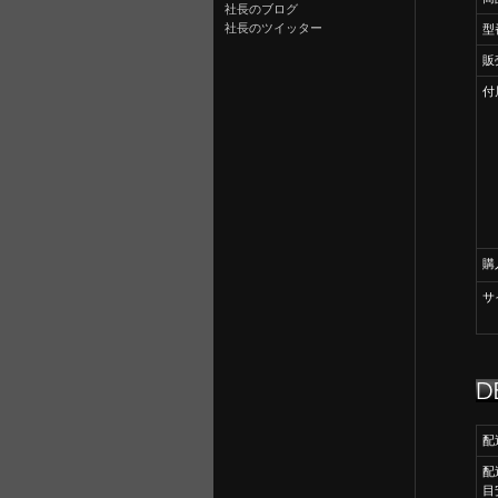
社長のブログ
社長のツイッター
型
販
付
購
サ
配
配
目