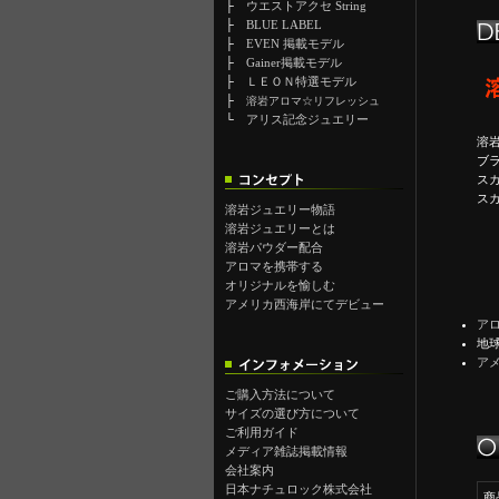
├
ウエストアクセ String
├
BLUE LABEL
├
EVEN 掲載モデル
├
Gainer掲載モデル
├
ＬＥＯＮ特選モデル
├
溶岩アロマ☆リフレッシュ
└
アリス記念ジュエリー
溶
ブ
ス
スカ
溶岩ジュエリー物語
溶岩ジュエリーとは
溶岩パウダー配合
アロマを携帯する
オリジナルを愉しむ
アメリカ西海岸にてデビュー
ア
地
ア
ご購入方法について
サイズの選び方について
ご利用ガイド
メディア雑誌掲載情報
会社案内
日本ナチュロック株式会社
商