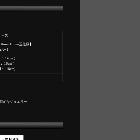
シリーズ
 8mm,10mm玉仕様】
カル×1
： 14cm )
： 16cm )
周 : 18cm)
期的なジュエリー