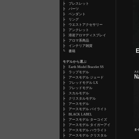
├
ブレスレット
├
パーツ
├
ペンダント
├
リング
├
ウエストアクセサリー
├
アンクレット
├
溶岩アロマディスプレイ
├
アロマ系商品
├
インテリア雑貨
└
書籍
モデルから選ぶ
├
Earth Model Bracelet SS
├
ラップモデル
├
アースモデル ジェード
├
フレッドモデル LX
├
フレッドモデル
├
スカルモデル
├
クリスタルモデル
├
アースモデル
├
アースモデル パイライト
├
BLACK LABEL
├
アースモデル ターコイズ
├
アースモデル タイガーアイ
├
アースモデル ハウライト
├
アースモデル クリスタル