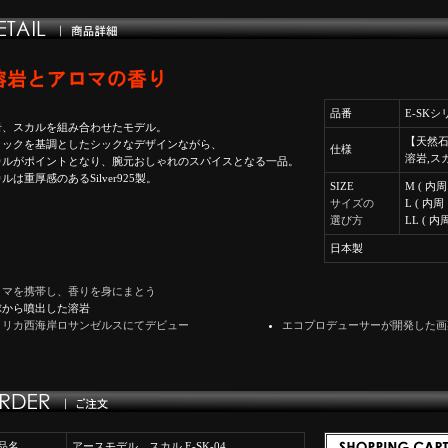
品番
E-SK
岩、スカルを組み合わせたモデル。
【天然石
ラックを基調としたシックなデザインながら、
仕様
溶岩,ス
カルがポイントとなり、腕元おしゃれのスパイスとなる一品。
ルは重厚感のあるSilver925製。
SIZE
M ( 内周 
サイズの
L ( 内周 
選び方
LL ( 内
日本製
ロマを携帯し、香りを身にまとう
球から噴出した溶岩
メリカ西海岸ロサンゼルスにてデビュー
エコプロデューサーが開発した画
品名
アースモデル スカル E-SK-04