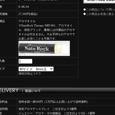
番
E-SK-04
◆
この商品について問い
売価格
27,500円(税込)
◆
この商品を友達に教え
属品
アロマオイル
※NatuRock Therapy NRT-001、アロマオイ
ル、溶岩ブリック、書籍には付属品のアロマ
オイルは付きません。※お手持ちのアロマで
お楽しみ頂くことも可能です。
入数
イズ
価格詳細はコチラ
送料金
送料全国一律500円（1万円以上お買い上げで送料無料）
送時期
溶岩アロマディスプレイ ご注文日より3週間
安
ジュエリー・アロマ・その他製品 ご注文日より3日～1週間